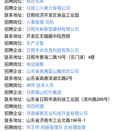
招聘岗位：
数控车床
招聘企业：
日照三川果汁有限公司
联系地址：日照经济开发区食品工业园
招聘岗位：
人事管理
司机
招聘企业：
日照东彬新型建材有限公司
联系地址：开发区无锡路中段西侧
招聘岗位：
生产主管
招聘企业：
日照丰合信息科技有限公司
联系地址：日照市黄海二路19号（东门进）4楼
招聘岗位：
电话销售
招聘企业：
山东省高唐蓝山集团总公司
联系地址：山东省高唐滨湖北路2号
招聘岗位：
律师
技术人员
招聘企业：
日照香山红叶集团
联系地址：山东省日照市高科技工业园（滨州路299号）
招聘岗位：
项目经理
招聘企业：
济南睿袤农业科技开发有限公司
联系地址：山东省济南市工业北路196号-1
招聘岗位：
农艺师
网络管理员
总经理助理