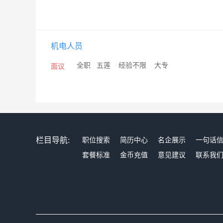
机电人员
/
全职
/
五莲
/
经验不限
/
大专
面议
栏目导航:
职位搜索
简历中心
名企展示
一句话
套餐标准
金币充值
意见建议
联系我